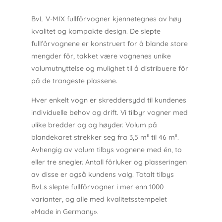
BvL V-MIX fullfôrvogner kjennetegnes av høy
kvalitet og kompakte design. De slepte
fullfôrvognene er konstruert for å blande store
mengder fôr, takket være vognenes unike
volumutnyttelse og mulighet til å distribuere fôr
på de trangeste plassene.
Hver enkelt vogn er skreddersydd til kundenes
individuelle behov og drift. Vi tilbyr vogner med
ulike bredder og og høyder. Volum på
blandekaret strekker seg fra 3,5 m³ til 46 m³.
Avhengig av volum tilbys vognene med én, to
eller tre snegler. Antall fôrluker og plasseringen
av disse er også kundens valg. Totalt tilbys
BvLs slepte fullfôrvogner i mer enn 1000
varianter, og alle med kvalitetsstempelet
«Made in Germany».