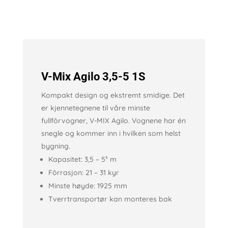
V-Mix Agilo 3,5-5 1S
Kompakt design og ekstremt smidige. Det
er kjennetegnene til våre minste
fullfôrvogner, V-MIX Agilo.
Vognene har én
snegle og kommer inn i
hvilken som helst
bygning.
Kapasitet: 3,5 – 5
³
m
Fôrrasjon: 21 – 31 kyr
Minste høyde: 1925 mm
Tverrtransportør kan monteres bak