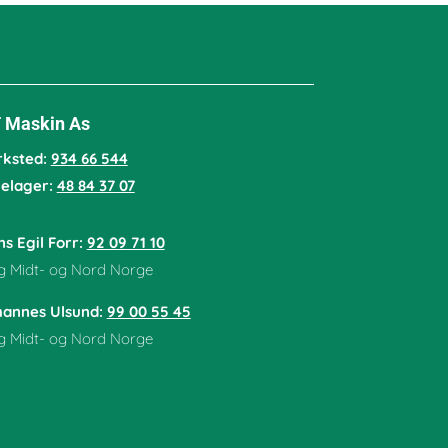
 Maskin As
rksted:
934 66 544
lelager:
48 84 37 07
s Egil Forr:
92 09 71 10
g Midt- og Nord Norge
hannes Ulsund:
99 00 55 45
g Midt- og Nord Norge