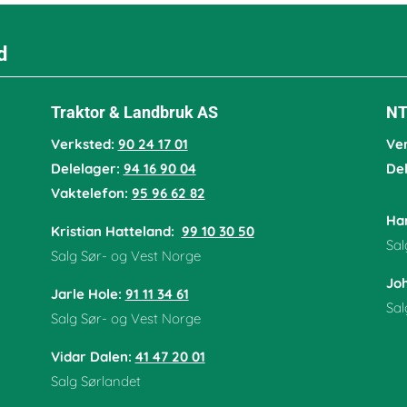
d
Traktor & Landbruk AS
NT
Verksted:
90 24 17 01
Ve
Delelager:
94 16 90 04
De
Vaktelefon:
95 96 62 82
Han
Kristian Hatteland:
99 10 30 50
Sal
Salg Sør- og Vest Norge
Jo
Jarle Hole
:
91 11 34 61
Sal
Salg Sør- og Vest Norge
Vidar Dalen
:
41 47 20 01
Salg Sørlandet