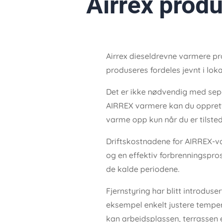
Airrex prod
Airrex dieseldrevne varmere pr
produseres fordeles jevnt i lok
Det er ikke nødvendig med separa
AIRREX varmere kan du oppretth
varme opp kun når du er tilsted
Driftskostnadene for AIRREX-va
og en effektiv forbrenningspros
de kalde periodene.
Fjernstyring har blitt introdus
eksempel enkelt justere temper
kan arbeidsplassen, terrassen