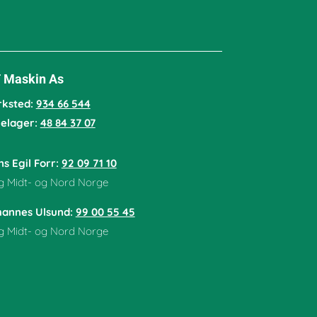
 Maskin As
rksted:
934 66 544
lelager:
48 84 37 07
s Egil Forr:
92 09 71 10
g Midt- og Nord Norge
hannes Ulsund:
99 00 55 45
g Midt- og Nord Norge