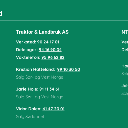
d
Traktor & Landbruk AS
NT
Verksted:
90 24 17 01
Ve
Delelager:
94 16 90 04
De
Vaktelefon:
95 96 62 82
Han
Kristian Hatteland:
99 10 30 50
Sal
Salg Sør- og Vest Norge
Jo
Jarle Hole
:
91 11 34 61
Sal
Salg Sør- og Vest Norge
Vidar Dalen
:
41 47 20 01
Salg Sørlandet