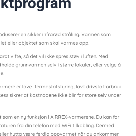
uktprogram
oduserer en sikker infrarød stråling. Varmen som
alet eller objektet som skal varmes opp.
t vifte, så det vil ikke spres støv i luften. Med
olde grunnvarmen selv i større lokaler, eller velge å
e.
rmere er lave. Termostatstyring, lavt drivstofforbruk
ess sikrer at kostnadene ikke blir for store selv under
ert som en ny funksjon i AIRREX-varmerene. Du kan for
aturen fra din telefon med WiFi tilkobling. Dermed
 eller hytta være ferdig oppvarmet når du ankommer