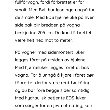
fullfôrvogn, fordi fôrbrettet er for
smalt. Men BvL har løsningen også for
de smale. Med EDS hjørneluke på hver
side bak blir bredden på vogna
beskjedne 205 cm. Da kan fôrbrettet
være helt ned mot to meter.
På vogner med sidemontert luker
legges fôret på utsiden av hjulene.
Med hjørneluker legges fôret ut bak
vogna. For å unngå å kjøre i fôret bør
fôbrettet derfor være rent før fôring,
og du bør fôre begge sider samtidig.
Med hydraulisk betjente EDS-luker
som sørger for en jevn utmating, kan