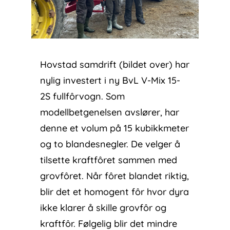
Hovstad samdrift (bildet over) har
nylig investert i ny BvL V-Mix 15-
2S fullfôrvogn. Som
modellbetgenelsen avslører, har
denne et volum på 15 kubikkmeter
og to blandesnegler. De velger å
tilsette kraftfôret sammen med
grovfôret. Når fôret blandet riktig,
blir det et homogent fôr hvor dyra
ikke klarer å skille grovfôr og
kraftfôr. Følgelig blir det mindre