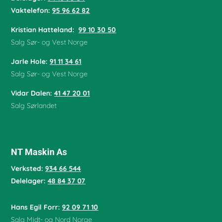
Vaktelefon:
95 96 62 82
Kristian Hatteland:
99 10 30 50
Salg Sør- og Vest Norge
Jarle Hole
:
91 11 34 61
Salg Sør- og Vest Norge
Vidar Dalen
:
41 47 20 01
Salg Sørlandet
NT Maskin As
Verksted:
934 66 544
Delelager:
48 84 37 07
Hans Egil Forr:
92 09 71 10
Salg Midt- og Nord Norge