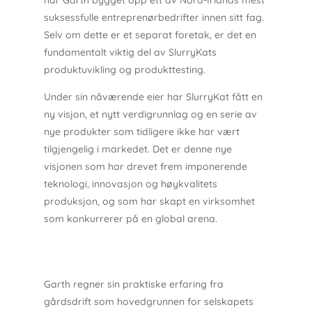
har Garth bygget opp ett av Nord-Irlands mest
suksessfulle entreprenørbedrifter innen sitt fag.
Selv om dette er et separat foretak, er det en
fundamentalt viktig del av SlurryKats
produktuvikling og produkttesting.
Under sin nåværende eier har SlurryKat fått en
ny visjon, et nytt verdigrunnlag og en serie av
nye produkter som tidligere ikke har vært
tilgjengelig i markedet. Det er denne nye
visjonen som har drevet frem imponerende
teknologi, innovasjon og høykvalitets
produksjon, og som har skapt en virksomhet
som konkurrerer på en global arena.
Garth regner sin praktiske erfaring fra
gårdsdrift som hovedgrunnen for selskapets