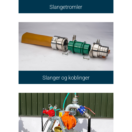
Slangetromler
Slanger og koblinger