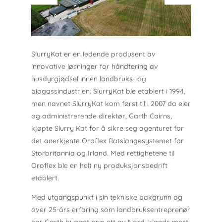
SlurryKat er en ledende produsent av
innovative løsninger for håndtering av
husdyrgjødsel innen landbruks- og
biogassindustrien. SlurryKat ble etablert i 1994,
men navnet SlurryKat kom først til i 2007 da eier
og administrerende direktør, Garth Cairns,
kjøpte Slurry Kat for å sikre seg agenturet for
det anerkjente Oroflex flatslangesystemet for
Storbritannia og Irland. Med rettighetene til
Oroflex ble en helt ny produksjonsbedrift
etablert.
Med utgangspunkt i sin tekniske bakgrunn og
over 25-års erfaring som landbruksentreprenør