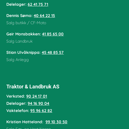
Delelager:
62 41 75 71
Dennis Sømo:
40 64 22 15
Salg butikk / CF-Moto
Geir Monsbakken:
41 85 65 00
Salg Landbruk
Stian Ulvåknippa:
45 48 85 57
Salg Anlegg
Traktor & Landbruk AS
Verksted:
90 24 17 01
Delelager:
94 16 90 04
Vaktelefon:
95 96 62 82
Kristian Hatteland:
99 10 30 50
Salg Sør- og Vest Norge