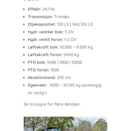
Effekt:
247 hk
Transmisjon:
Trinnløs
Oljekapasitet:
120 LS | 160/210 LS
Hydr. ventiler bak:
5 DV
Hydr. ventil foran:
1-2 DV
Løftekraft bak:
10.000 – 11.000 kg
Løftekraft foran:
5450 kg
PTO bak:
540E | 1000 | 1000E
PTO foran:
1000
Akselavstand:
292 cm
Egenvekt:
9030 – 10.325 kg (avhengig
av utstyr)
Se brosjyre for flere detaljer.