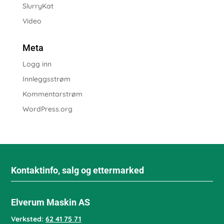
SlurryKat
Video
Meta
Logg inn
Innleggsstrøm
Kommentarstrøm
WordPress.org
Kontaktinfo, salg og ettermarked
Elverum Maskin AS
Verksted:
62 41 75 71