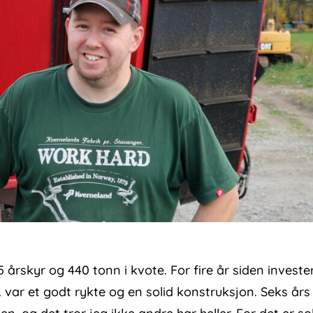
 årskyr og 440 tonn i kvote. For fire år siden investe
L var et godt rykte og en solid konstruksjon. Seks års