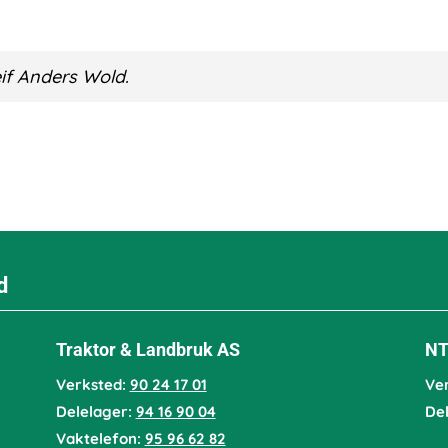
if Anders Wold.
d
Traktor & Landbruk AS
NT
Verksted:
90 24 17 01
Ve
Delelager:
94 16 90 04
De
Vaktelefon:
95 96 62 82