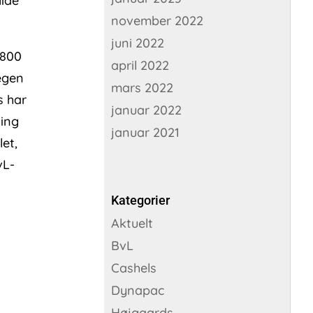
lide
november 2022
juni 2022
4800
april 2022
 egen
mars 2022
s har
januar 2022
ting
januar 2021
et,
vL-
Kategorier
Aktuelt
BvL
Cashels
Dynapac
Højgaards