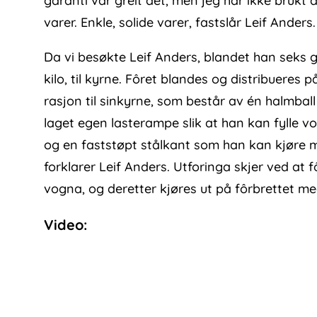
garanti var greit det, men jeg har ikke brukt d
varer. Enkle, solide varer, fastslår Leif Anders.
Da vi besøkte Leif Anders, blandet han seks g
kilo, til kyrne. Fôret blandes og distribueres 
rasjon til sinkyrne, som består av én halmball
laget egen lasterampe slik at han kan fylle 
og en faststøpt stålkant som han kan kjøre m
forklarer Leif Anders. Utforinga skjer ved at f
vogna, og deretter kjøres ut på fôrbrettet me
Video: