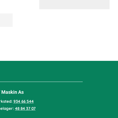
 Maskin As
rksted:
934 66 544
lelager:
48 84 37 07