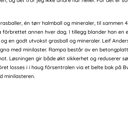
en, og det tror jeg ikke andre har heller. For det er so
rasballer, én tørr halmball og mineraler, til sammen 
på fôrbrettet annen hver dag. I tillegg blander han en
 og en godt utvokst grasball og mineraler. Leif Ander
vogna med minilaster. Rampa består av en betongplat
ot. Løsningen gir både økt sikkerhet og reduserer søl
ôret losses i i haug fôrsentralen via et belte bak på B
d minilasteren.