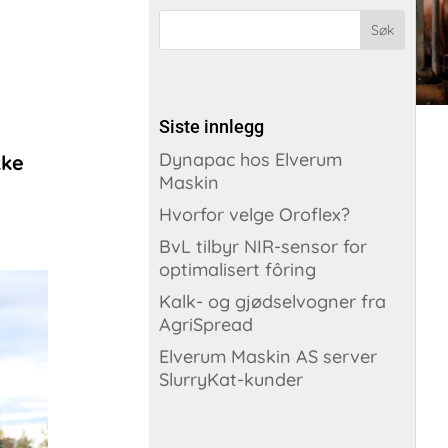
Siste innlegg
Dynapac hos Elverum
kke
Maskin
Hvorfor velge Oroflex?
BvL tilbyr NIR-sensor for
optimalisert fôring
Kalk- og gjødselvogner fra
AgriSpread
Elverum Maskin AS server
SlurryKat-kunder