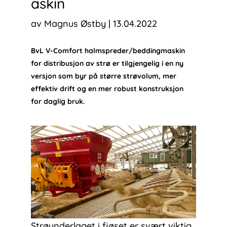
askin
av
Magnus Østby
|
13.04.2022
BvL V-Comfort halmspreder/beddingmaskin
for distribusjon av strø er tilgjengelig i en ny
versjon som byr på større strøvolum, mer
effektiv drift og en mer robust konstruksjon
for daglig bruk.
Strøunderlaget i fjøset er svært viktig