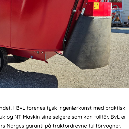
andet. I BvL forenes tysk ingeniørkunst med praktisk
uk og NT Maskin sine selgere som kan fullfôr. BvL er
rs Norges garanti på traktordrevne fullfôrvogner.