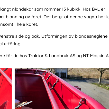
g langt nlandekar som rommer 15 kubikk. Hos BvL er
imal blanding av foret. Det betyr at denne vogna har l
nsomt i hele karet.
 venstre side og bak. Utformingen av blandesneglene
l utfôring.
ere får du hos Traktor & Landbruk AS og NT Maskin A