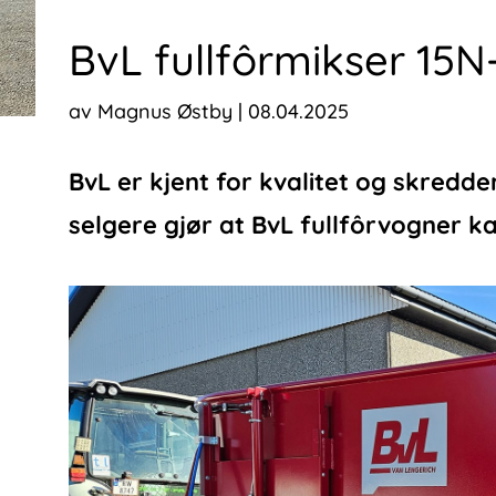
BvL fullfôrmikser 15N
av
Magnus Østby
|
08.04.2025
BvL er kjent for kvalitet og skred
selgere gjør at BvL fullfôrvogner ka