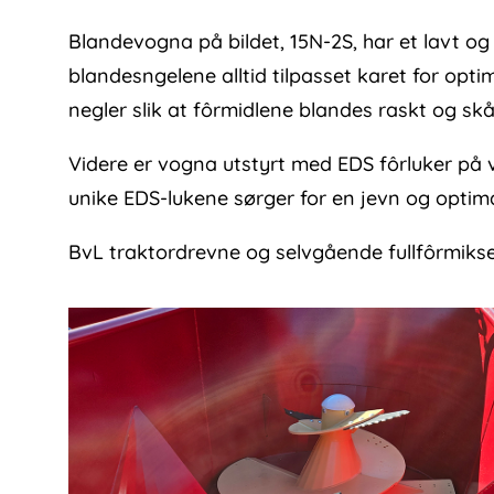
Blandevogna på bildet, 15N-2S, har et lavt o
blandesngelene alltid tilpasset karet for opt
negler slik at fôrmidlene blandes raskt og skå
Videre er vogna utstyrt med EDS fôrluker på
unike EDS-lukene sørger for en jevn og optima
BvL traktordrevne og selvgående fullfôrmiks